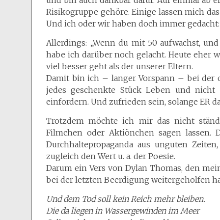
und bin auch dankbar dafür. Auf einmal ab er
Risikogruppe gehöre. Einige lassen mich das 
Und ich oder wir haben doch immer gedacht: „
Allerdings: „Wenn du mit 50 aufwachst, und 
habe ich darüber noch gelacht. Heute eher 
viel besser geht als der unserer Eltern.
Damit bin ich – langer Vorspann – bei der
jedes geschenkte Stück Leben und nicht s
einfordern. Und zufrieden sein, solange ER d
Trotzdem möchte ich mir das nicht ständ
Filmchen oder Aktiönchen sagen lassen. 
Durchhaltepropaganda aus unguten Zeiten,
zugleich den Wert u. a. der Poesie.
Darum ein Vers von Dylan Thomas, den meine
bei der letzten Beerdigung weitergeholfen ha
Und dem Tod soll kein Reich mehr bleiben.
Die da liegen in Wassergewinden im Meer